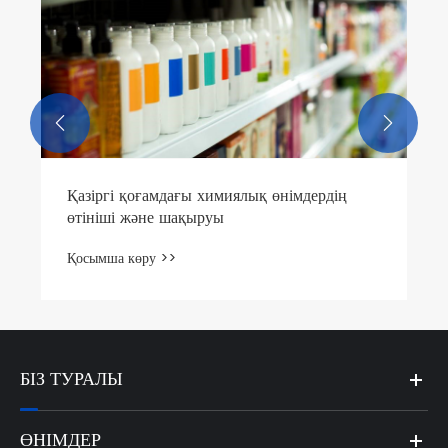


Қазіргі қоғамдағы химиялық өнімдердің
өтініші және шақыруы
Қосымша көру >>
БІЗ ТУРАЛЫ
ӨНІМДЕР