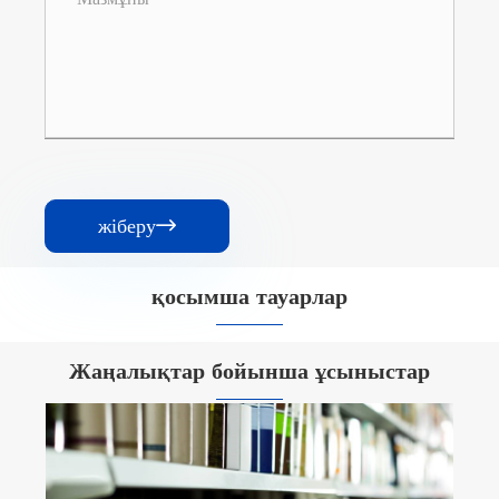
жіберу

қосымша тауарлар


Жаңалықтар бойынша ұсыныстар