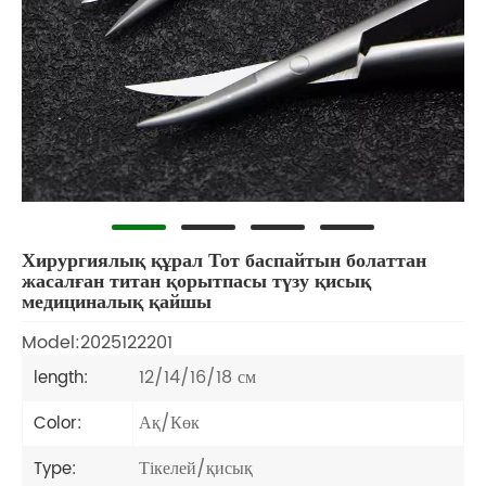
Хирургиялық құрал Тот баспайтын болаттан
жасалған титан қорытпасы түзу қисық
медициналық қайшы
Model:2025122201
12/14/16/18 см
length:
Ақ/Көк
Color:
Тікелей/қисық
Type: