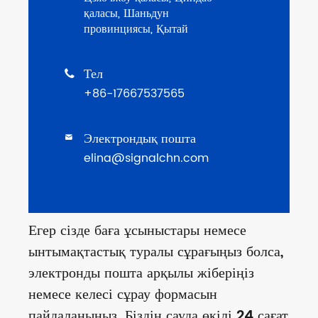
қаласы, Шаньдун
провинциясы, Қытай
Тел

+86-17667537565
Электрондық пошта

elina@signalchn.com
Егер сізде баға ұсыныстары немесе
ынтымақтастық туралы сұрағыңыз болса,
электронды пошта арқылы жіберіңіз
немесе келесі сұрау формасын
пайдаланыңыз. Біздің сауда өкілі 24 сағат