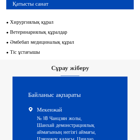
Қатысты санат
Хирургиялық құрал
Ветеринариялық құралдар
Әмбебап медициналық құрал
Тіс ұстағышы
Сұрау жіберу
Байланыс ақпараты
Мекенжай

№ 18 Чанцзян жолы,
Шанхай демонстрациялық
аймағының негізгі аймағы,
Цзяочжоу қаласы, Циндао