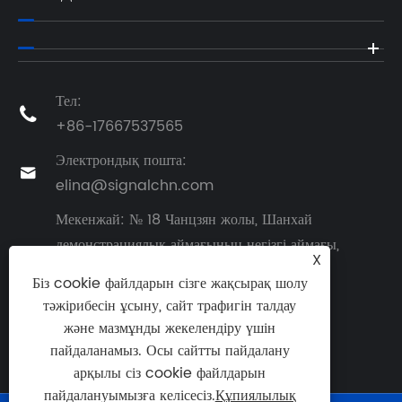
Тел:

+86-17667537565
Электрондық пошта:

elina@signalchn.com
Мекенжай: № 18 Чанцзян жолы, Шанхай
демонстрациялық аймағының негізгі аймағы,

X
Цзяочжоу қаласы, Циндао қаласы, Шаньдун
Біз cookie файлдарын сізге жақсырақ шолу
провинциясы, Қытай
тәжірибесін ұсыну, сайт трафигін талдау
және мазмұнды жекелендіру үшін
пайдаланамыз. Осы сайтты пайдалану
арқылы сіз cookie файлдарын
пайдалануымызға келісесіз.
Құпиялылық