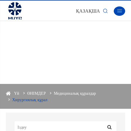
ҚАЗАҚША


Үй
ӨНІМДЕР
Медициналық құралдар
Хирургиялық құрал