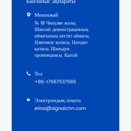
Байланыс ақпараты
Мекенжай

№ 18 Чанцзян жолы,
Шанхай демонстрациялық
аймағының негізгі аймағы,
Цзяочжоу қаласы, Циндао
қаласы, Шаньдун
провинциясы, Қытай
Тел

+86-17667537565
Электрондық пошта

elina@signalchn.com