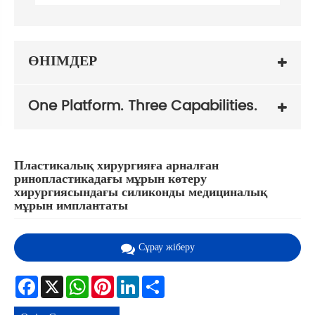
ӨНІМДЕР
One Platform. Three Capabilities.
Пластикалық хирургияға арналған
ринопластикадағы мұрын көтеру
хирургиясындағы силиконды медициналық
мұрын имплантаты
Сұрау жіберу
Facebook
X
WhatsApp
Pinterest
LinkedIn
Share