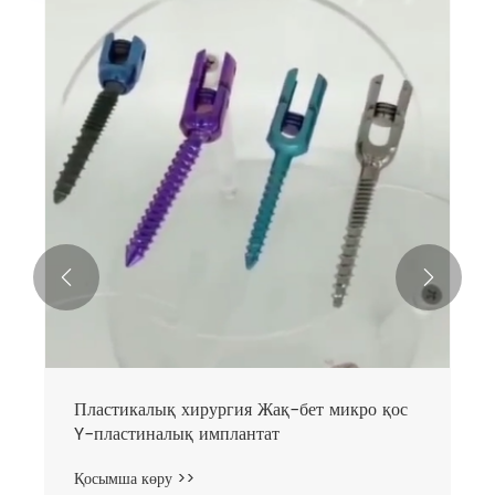


Пластикалық хирургия Жақ-бет микро қос
Y-пластиналық имплантат
Қосымша көру >>