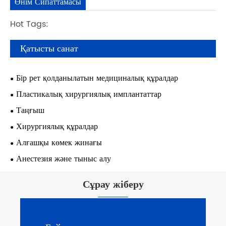
Өнім Сипаттамасы
Hot Tags:
Қатысты санат
Бір рет қолданылатын медициналық құралдар
Пластикалық хирургиялық имплантаттар
Таңғыш
Хирургиялық құралдар
Алғашқы көмек жинағы
Анестезия және тыныс алу
Сұрау жіберу