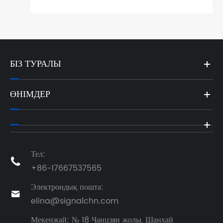
БІЗ ТУРАЛЫ
ӨНІМДЕР
Тел:

+86-17667537565
Электрондық пошта:

elina@signalchn.com
Мекенжай: № 18 Чанцзян жолы, Шанхай