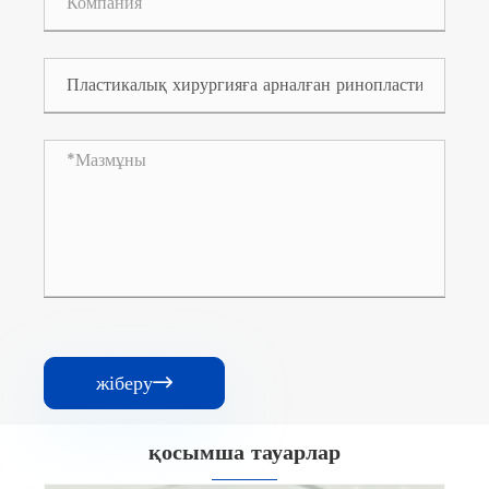
жіберу

қосымша тауарлар