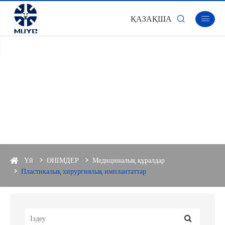
ҚАЗАҚША


Үй
ӨНІМДЕР
Медициналық құралдар
Пластикалық хирургиялық имплантаттар