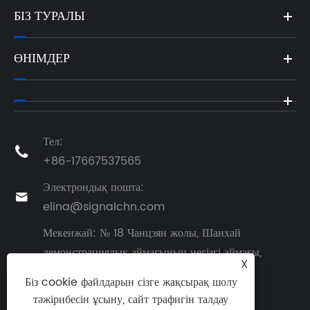
БІЗ ТУРАЛЫ
ӨНІМДЕР
Тел:

+86-17667537565
Электрондық пошта:

elina@signalchn.com
Мекенжай: № 18 Чанцзян жолы, Шанхай
демонстрациялық аймағының негізгі аймағы,

X
Цзяочжоу қаласы, Циндао қаласы, Шаньдун
Біз cookie файлдарын сізге жақсырақ шолу
провинциясы, Қытай
тәжірибесін ұсыну, сайт трафигін талдау