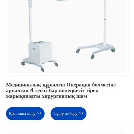
Медициналық құрылғы Операция бөлмесіне
арналған 4 тесігі бар көлеңкесіз тірек
жарықдиодты хирургиялық шам
Қосымша көру >>
Сұрау жіберу >>