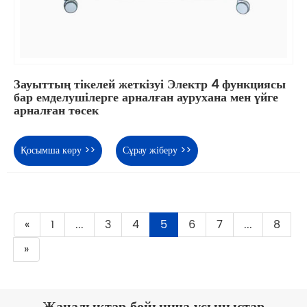
Зауыттың тікелей жеткізуі Электр 4 функциясы
бар емделушілерге арналған аурухана мен үйге
арналған төсек
Қосымша көру >>
Сұрау жіберу >>
«
1
...
3
4
5
6
7
...
8
»