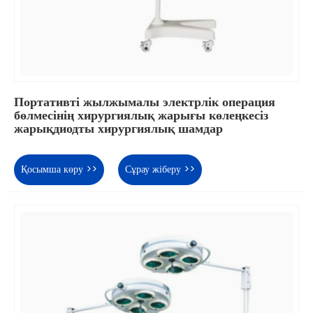
Портативті жылжымалы электрлік операция
бөлмесінің хирургиялық жарығы көлеңкесіз
жарықдиодты хирургиялық шамдар
Қосымша көру >>
Сұрау жіберу >>