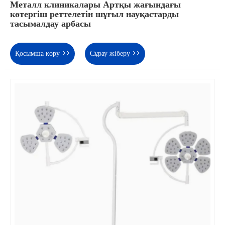
Металл клиникалары Артқы жағындағы
көтергіш реттелетін шұғыл науқастарды
тасымалдау арбасы
Қосымша көру >>
Сұрау жіберу >>