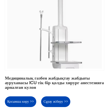
Медициналық газбен жабдықтау жабдығы
ауруханасы ICU тік бір қолды хирург анестезияға
арналған кулон
Қосымша көру >>
Сұрау жіберу >>