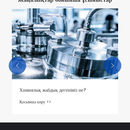
Жаңалықтар бойынша ұсыныстар


Химиялық жабдық дегеніміз не?
Қосымша көру >>