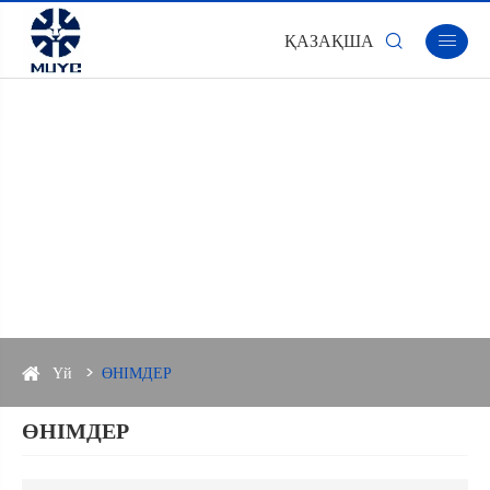
ҚАЗАҚША


Үй
ӨНІМДЕР
ӨНІМДЕР