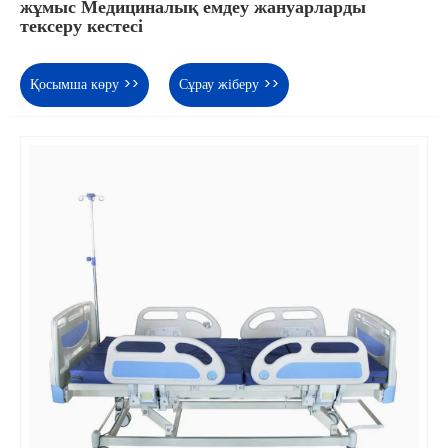
жұмыс Медициналық емдеу жануарларды
тексеру кестесі
Қосымша көру >>
Сұрау жіберу >>